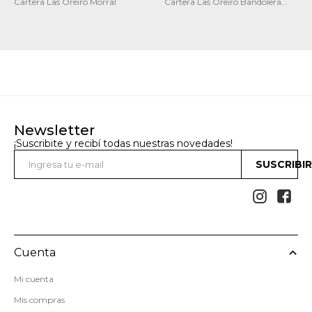
Cartera Las Oreiro Morral
Cartera Las Oreiro Bandolera
Morral
Newsletter
¡Suscribite y recibí todas nuestras novedades!
SUSCRIBI


Cuenta
Mi cuenta
Mis compras