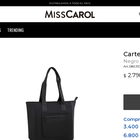
ENTREGAMOS A TODO EL PAIS
S
TRENDING
Carte
Negro
080.31
2.79
$
Comprá
3.400
6.800