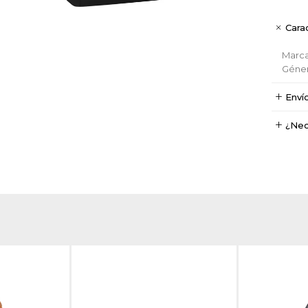
Carac
Marc
Géne
Enví
¿Nec