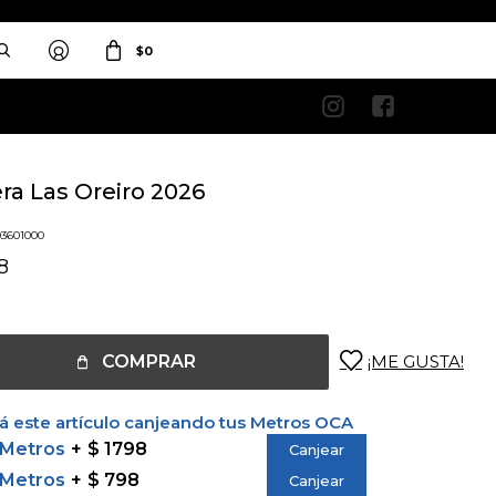
$
0


ra Las Oreiro 2026
03601000
8
COMPRAR
 este artículo canjeando tus Metros OCA
 Metros
$ 1798
Canjear
 Metros
$ 798
Canjear