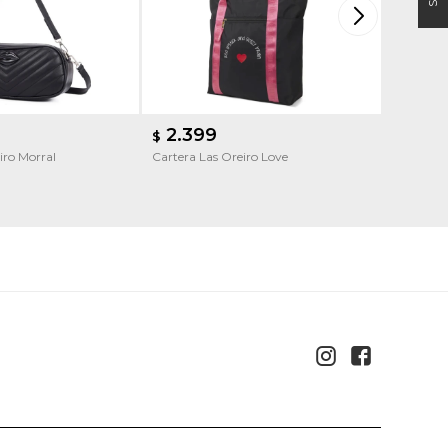
2.399
2.3
$
$
iro Morral
Cartera Las Oreiro Love
Cartera L

