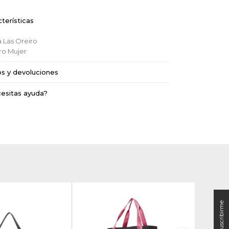
terísticas
a
Las Oreiro
ro
Mujer
os y devoluciones
esitas ayuda?