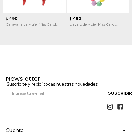
490
490
$
$
Caravana de Mujer Miss Carol
Llavero de Mujer Miss Carol
Caravana CHILE by Picú
FUNNY en acrilico by Picú
Newsletter
¡Suscribite y recibí todas nuestras novedades!
SUSCRIBI


Cuenta