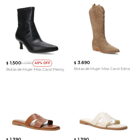
3.690
1.500
2.990
49
$
$
$
Botas de Mujer Miss Carol Edna
Botas de Mujer Miss Carol Peony
1.390
1.390
$
$