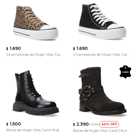
1.690
1.690
$
$
Championes de Mujer Miss Carol
Championes de Mujer Miss Carol
TRACK
TRACK
1.500
2.390
3.990
$
40
$
$
Botas de Mujer Miss Carol Rue
Botas de Mujer Miss Carol HILE
de cuero