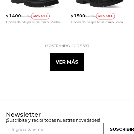
1.400
1.500
2.190
2.790
36
46
$
$
$
$
Botas de Mujer Miss Carol Wella
Botas de Mujer Miss Carol Ziva
MOSTRANDO
42
DE
393
VER MÁS
Newsletter
¡Suscribite y recibí todas nuestras novedades!
SUSCRIBI