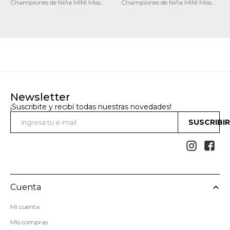
Championes de Niña MINI Miss
Championes de Niña MINI Miss
Carol Gadoos
Carol Ritu
Newsletter
¡Suscribite y recibí todas nuestras novedades!
SUSCRIBI


Cuenta
Mi cuenta
Mis compras