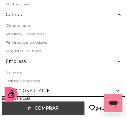
Mis direcciones
Compra
Cómo comprar
Términos y Condiciones
Términos de promociones
Preguntas Frecuentes
Empresa
Sucursales
Política de privacidad
Mapa del sitio
SELECCIONAR TALLE
Accesibilidad
GUÍA DE TALLES
COMPRAR