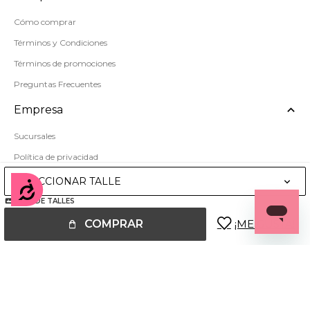
Cómo comprar
Términos y Condiciones
Términos de promociones
Preguntas Frecuentes
Empresa
Sucursales
Política de privacidad
Mapa del sitio
SELECCIONAR TALLE
Accesibilidad
GUÍA DE TALLES
COMPRAR