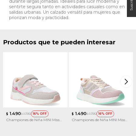
durante largas jornadas. Ideales para lucir moderna y
sentirte segura tanto en actividades casuales como en
salidas urbanas. Un calzado versátil para mujeres que
priorizan moda y practicidad.
Productos que te pueden interesar
1.490
1.490
1.790
1.790
16
16
$
$
$
$
Championes de Niña MINI Miss
Championes de Niña MINI Miss
Carol CLOP con velcro
Carol KICKY multicolor