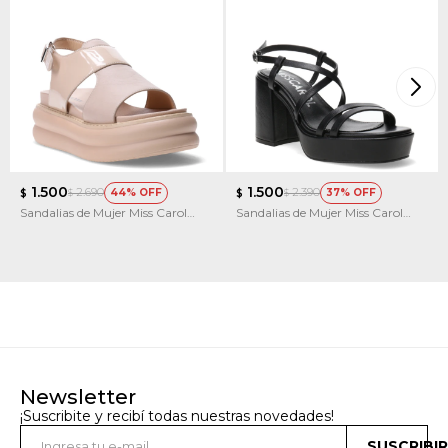
1.500
1.500
2.690
2.390
44
37
$
$
$
$
Sandalias de Mujer Miss Carol
Sandalias de Mujer Miss Carol
ALDEIA
CASTELO
Newsletter
¡Suscribite y recibí todas nuestras novedades!
SUSCRIBI