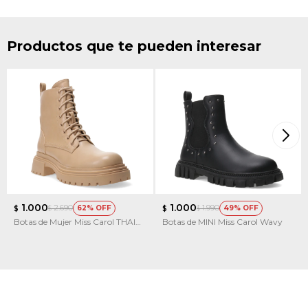
Productos que te pueden interesar
1.000
1.000
2.690
1.990
62
49
$
$
$
$
Botas de Mujer Miss Carol THAI
Botas de MINI Miss Carol Wavy
acordonada y con cierre