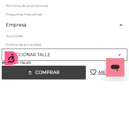
Términos de promociones
Preguntas Frecuentes
Empresa
Sucursales
Política de privacidad
Mapa del sitio
SELECCIONAR TALLE
Accesibilidad
GUÍA DE TALLES
COMPRAR
© Copyright 2026 / Miss Carol