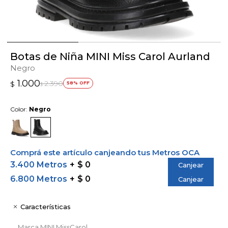
Botas de Niña MINI Miss Carol Aurland
Negro
1.000
2.390
$
58
$
Color:
Negro
Comprá este artículo canjeando tus Metros OCA
3.400 Metros
$ 0
Canjear
6.800 Metros
$ 0
Canjear
Características
Marca
MINI MissCarol