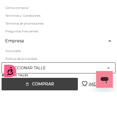
Cómo comprar
Términos y Condiciones
Términos de promociones
Preguntas Frecuentes
Empresa
Sucursales
Política de privacidad
Mapa del sitio
SELECCIONAR TALLE
Accesibilidad
GUÍA DE TALLES
COMPRAR