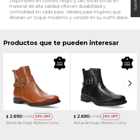
Disponibles en colores negro y tan, estas botas en
material de alta calidad ofrecen durabilidad y
comodidad en cada paso. Ideales para mujeres que
desean un toque moderno y versátil en su outfit diario.
Productos que te pueden interesar
2.690
2.690
3.790
3.790
29
29
$
$
$
$
Botas de Mujer Bottero Caña
Botas de Mujer Bottero Caña
Baja de Cuero
Baja de Cuero