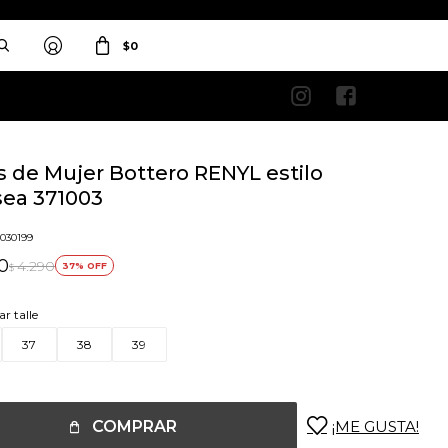
$
0


s de Mujer Bottero RENYL estilo
sea 371003
0030199
0
4.290
37
$
ar talle
37
38
39
COMPRAR