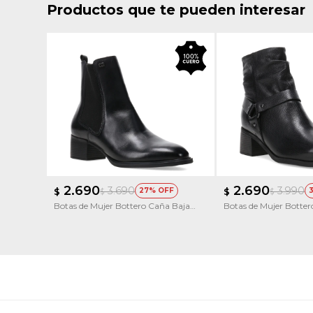
Productos que te pueden interesar
2.690
2.690
3.690
3.990
$
27
$
$
$
Botas de Mujer Bottero Caña Baja
Botas de Mujer Botte
Con Elástico
Cuero