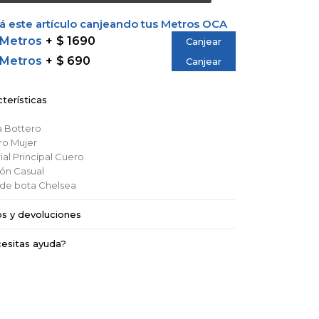
 este artículo canjeando tus Metros OCA
 Metros
$ 1690
Canjear
 Metros
$ 690
Canjear
terísticas
a
Bottero
ro
Mujer
al Principal
Cuero
ión
Casual
o de bota
Chelsea
os y devoluciones
esitas ayuda?