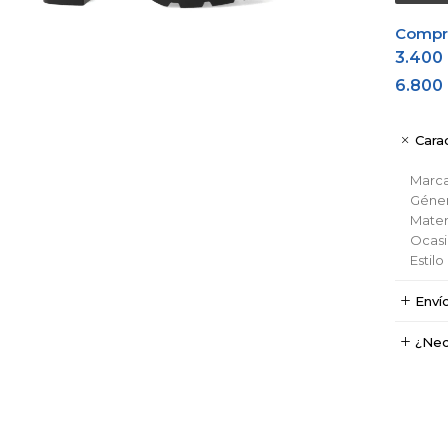
Comprá
3.400
6.800
Carac
Marc
Géne
Materi
Ocas
Estil
Enví
¿Nec