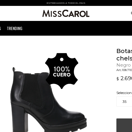
ENTREGAMOS A TODO EL PAIS
S
TRENDING
Bota
chel
Negro
108.71
2.69
$
Seleccion
35