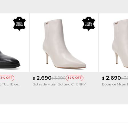
2.690
2.690
3.990
3
32
$
32
$
$
$
ro TULHE de
Botas de Mujer Bottero CHERRY
Botas de Mujer 
Taco Fino