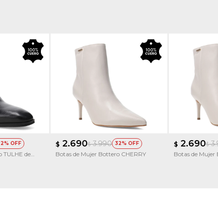
2.690
2.690
3.990
3
32
$
32
$
$
$
ro TULHE de
Botas de Mujer Bottero CHERRY
Botas de Mujer 
Taco Fino