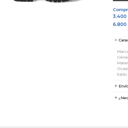
Comprá
3.400
6.800
Carac
Marc
Géne
Materi
Ocas
Estil
Enví
¿Nec