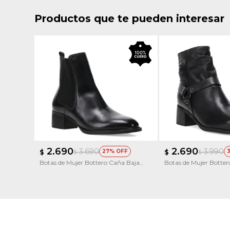
Productos que te pueden interesar
2.690
2.690
3.690
3.990
$
27
$
$
$
Botas de Mujer Bottero Caña Baja
Botas de Mujer Botte
Con Elástico
Cuero