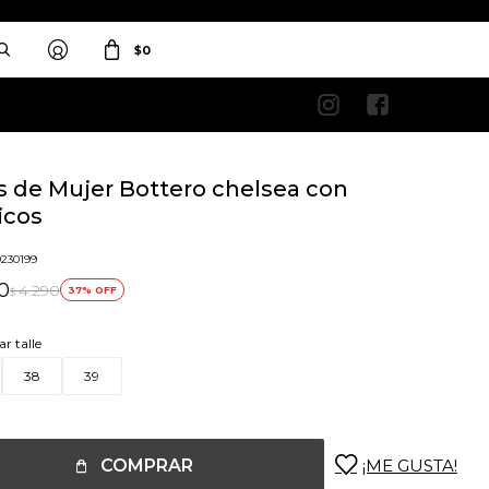
$
0


s de Mujer Bottero chelsea con
icos
9230199
0
4.290
37
$
ar talle
38
39
COMPRAR