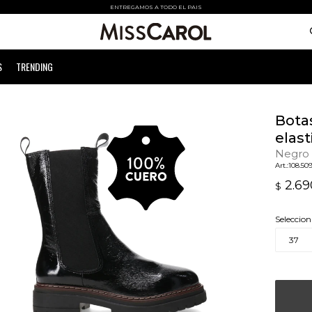
ENTREGAMOS A TODO EL PAIS
S
TRENDING
Bota
elast
Negro
108.50
2.69
$
Seleccion
37