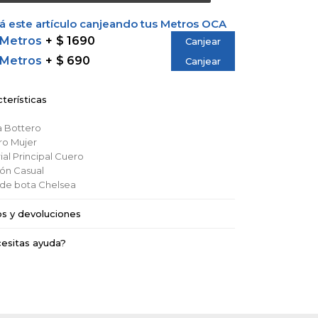
 este artículo canjeando tus Metros OCA
 Metros
$ 1690
Canjear
 Metros
$ 690
Canjear
terísticas
a
Bottero
ro
Mujer
al Principal
Cuero
ión
Casual
o de bota
Chelsea
os y devoluciones
esitas ayuda?