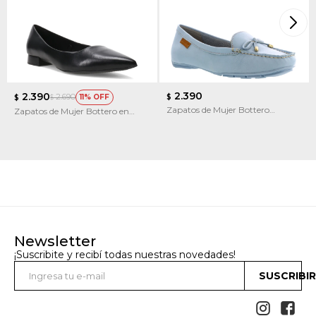
2.390
2.390
2.690
11
$
$
$
Zapatos de Mujer Bottero
Zapatos de Mujer Bottero en
Mocasin c/moñita
punta
Newsletter
¡Suscribite y recibí todas nuestras novedades!
SUSCRIBI

