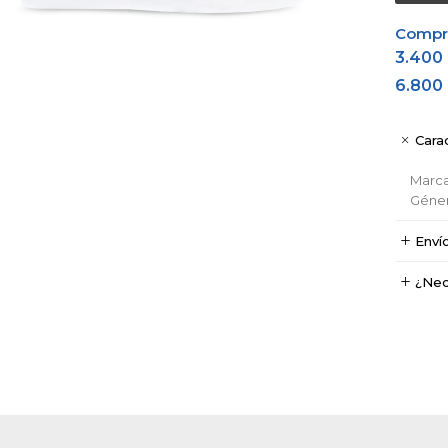
Comprá
3.400
6.800
Carac
Marc
Géne
Enví
¿Nec