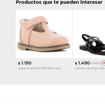
Productos que te pueden interesar
1.190
1.490
1.990
$
$
2
$
Zapatos de Niña MINI Miss Carol
Zapatos de Mujer Mis
CERSEI con velcro y calado
punta