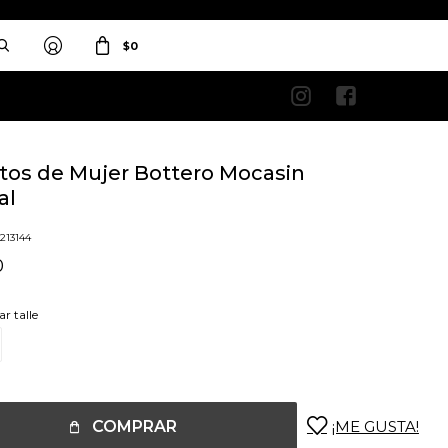
$
0


tos de Mujer Bottero Mocasin
al
o
6213144
0
ar talle
COMPRAR