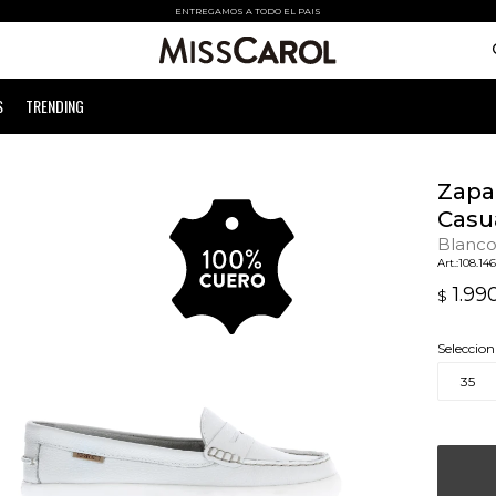
ENTREGAMOS A TODO EL PAIS
S
TRENDING
Zapa
Casu
Blanc
108.14
1.99
$
Seleccion
35