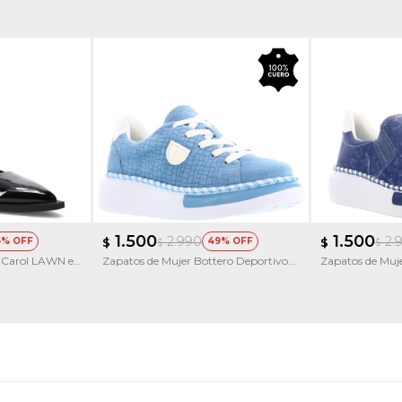
1.500
1.500
2.990
2.
5
$
49
$
$
$
s Carol LAWN en
Zapatos de Mujer Bottero Deportivo
Zapatos de Muje
acordonado