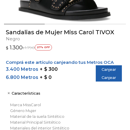
Sandalias de Mujer Miss Carol TIVOX
Negro
1.300
1.790
$
27
$
Comprá este artículo canjeando tus Metros OCA
3.400 Metros
$ 300
Canjear
6.800 Metros
$ 0
Canjear
Características
Marca
MissCarol
Género
Mujer
Material de la suela
Sintético
Material Principal
Sintético
Materiales del interior
Sintético