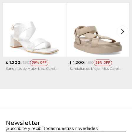
1.200
1.200
1.990
1.690
39
28
$
$
$
$
Sandalias de Mujer Miss Carol
Sandalias de Mujer Miss Carol
PIERES
Caicos
Newsletter
¡Suscribite y recibí todas nuestras novedades!