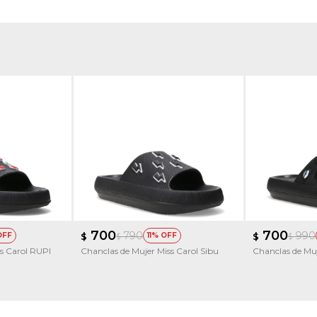
700
700
790
990
$
11
$
$
$
ss Carol RUPI
Chanclas de Mujer Miss Carol Sibu
Chanclas de Mu
estilo playeras