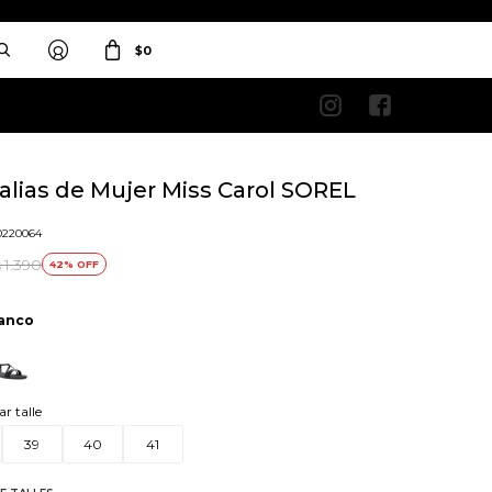
$
0


alias de Mujer Miss Carol SOREL
o
0220064
1.390
42
$
anco
ar talle
39
40
41