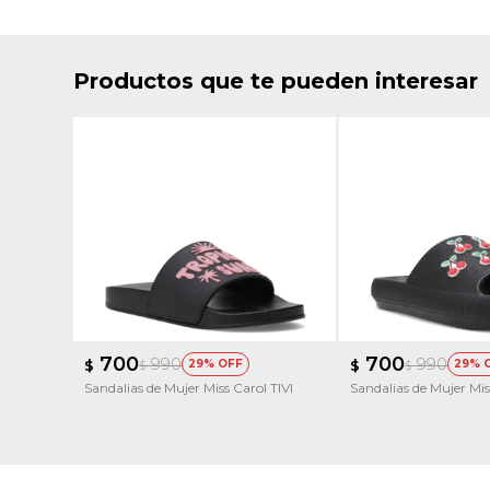
Productos que te pueden interesar
700
700
990
990
$
29
$
29
$
$
Sandalias de Mujer Miss Carol TIVI
Sandalias de Mujer Mi