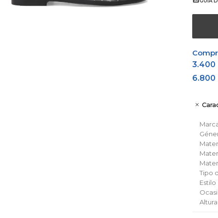
GUÍA D
Comprá
3.400
6.800
Carac
Marc
Géne
Materi
Materi
Materi
Tipo 
Estilo
Ocas
Altura