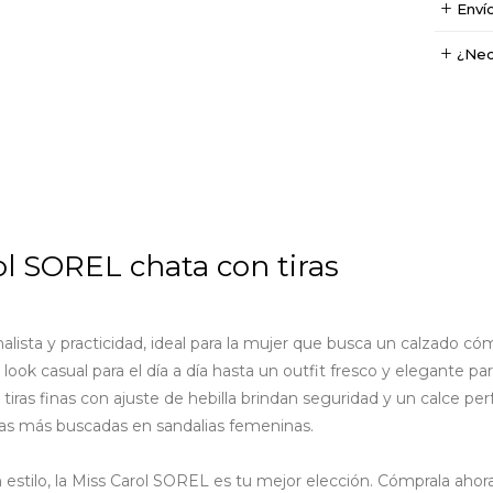
Enví
¿Nec
ol SOREL chata con tiras
ista y practicidad, ideal para la mujer que busca un calzado cómo
look casual para el día a día hasta un outfit fresco y elegante pa
s finas con ajuste de hebilla brindan seguridad y un calce perfec
ias más buscadas en sandalias femeninas.
estilo, la Miss Carol SOREL es tu mejor elección.
Cómprala ahora 