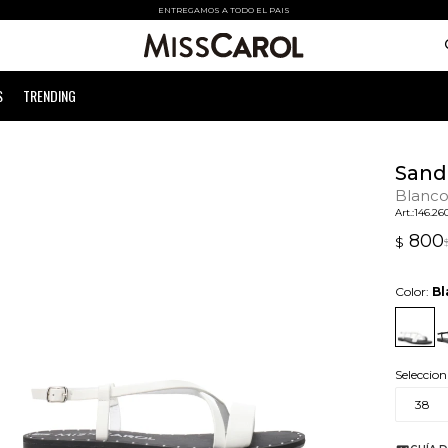
ENTREGAMOS A TODO EL PAIS
S
TRENDING
Sand
Blanc
146.26
800
$
Color:
Bl
Seleccion
38