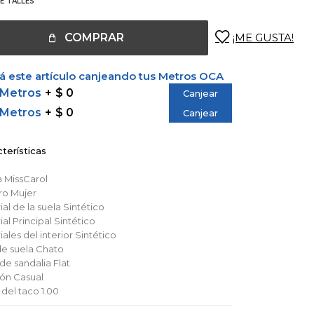
E TALLES
COMPRAR
 este artículo canjeando tus Metros OCA
 Metros
$ 0
Canjear
 Metros
$ 0
Canjear
terísticas
a
MissCarol
ro
Mujer
al de la suela
Sintético
al Principal
Sintético
ales del interior
Sintético
de suela
Chato
 de sandalia
Flat
ión
Casual
 del taco
1.00