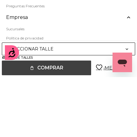
Preguntas Frecuentes
Empresa
Sucursales
Política de privacidad
Mapa del sitio
SELECCIONAR TALLE
Accesibilidad
GUÍA DE TALLES
COMPRAR
© Copyright 2026 / Miss Carol