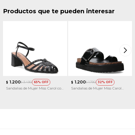
Productos que te pueden interesar
1.200
1.200
3.490
1.790
65
32
$
$
$
$
Sandalias de Mujer Miss Carol con
Sandalias de Mujer Miss Carol
Taco
KIRE