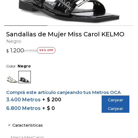
Sandalias de Mujer Miss Carol KELMO
Negro
1.200
1.990
$
39
$
Color:
Negro
Comprá este artículo canjeando tus Metros OCA
3.400 Metros
$ 200
Canjear
6.800 Metros
$ 0
Canjear
Características
Marca
MissCarol