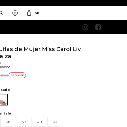
$
0


flas de Mujer Miss Carol Liv
alza
o
1698000
890
32
$
osado
ar talle
38
39
40
41