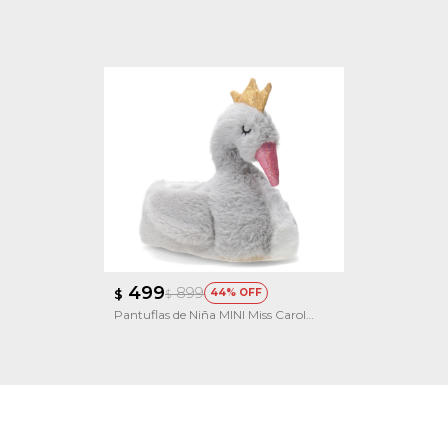
499
899
$
44
$
Pantuflas de Niña MINI Miss Carol
cisne