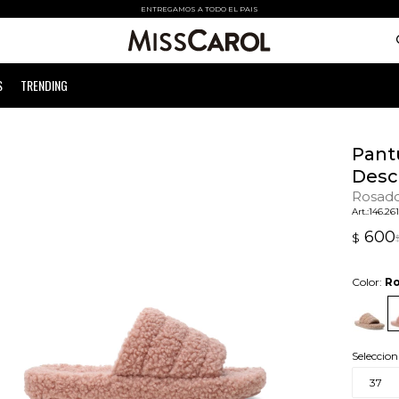
ENTREGAMOS A TODO EL PAIS
S
TRENDING
Pantu
Desc
Rosad
146.26
600
$
Color:
R
Seleccion
37