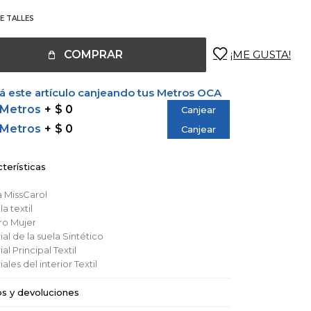
E TALLES
COMPRAR
 este artículo canjeando tus Metros OCA
 Metros
$ 0
Canjear
 Metros
$ 0
Canjear
terísticas
a
MissCarol
lla
textil
ro
Mujer
al de la suela
Sintético
al Principal
Textil
ales del interior
Textil
os y devoluciones