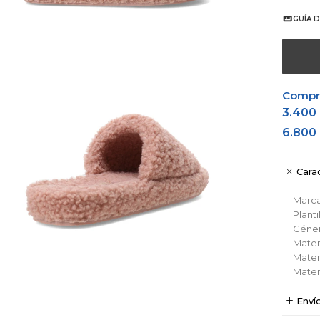
GUÍA D
Comprá
3.400
6.800
Carac
Marc
Planti
Géne
Materi
Materi
Materi
Enví