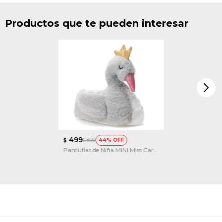
Productos que te pueden interesar
499
899
44
$
$
Pantuflas de Niña MINI Miss Carol
cisne