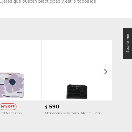
eres que buscan practicidad y estilo todos los
590
690
14
$
$
Carol Naro Con
Monedero Miss Carol ARBOU con
Monedero
textura