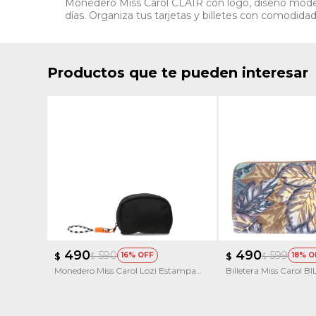
Monedero Miss Carol CLAIR con logo, diseño modern
días. Organiza tus tarjetas y billetes con comodida
Productos que te pueden interesar
490
490
590
599
$
16
$
18
$
$
Monedero Miss Carol Lozi Estampa
Billetera Miss Carol 
Smile
FRUTILLA ESTAMPA