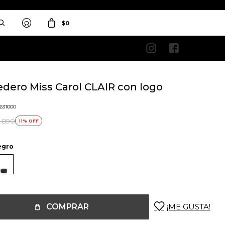
$
0


dero Miss Carol CLAIR con logo
1631000
890
11
egro
COMPRAR