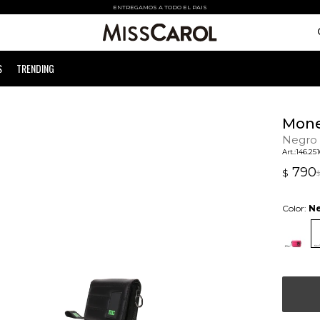
ENTREGAMOS A TODO EL PAIS
S
TRENDING
Mone
Negro
146.25
790
$
$
Color:
N