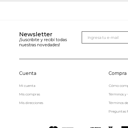
Newsletter
¡Suscribite y recibí todas
nuestras novedades!
Cuenta
Compra
Mi cuenta
Cómo comp
Mis compras
Términos y 
Mis direcciones
Términos d
Preguntas 