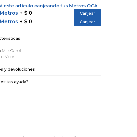
 este artículo canjeando tus Metros OCA
 Metros
$ 0
Canjear
 Metros
$ 0
Canjear
terísticas
a
MissCarol
ro
Mujer
os y devoluciones
esitas ayuda?