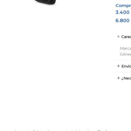
Comprá
3.400
6.800
Carac
Marc
Géne
Enví
¿Nec