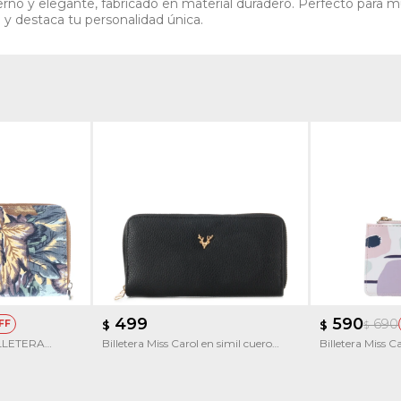
o y elegante, fabricado en material duradero. Perfecto para muj
d y destaca tu personalidad única.
499
590
690
$
$
$
BILLETERA
Billetera Miss Carol en simil cuero
Billetera Miss 
DA
CAROL
Estampado