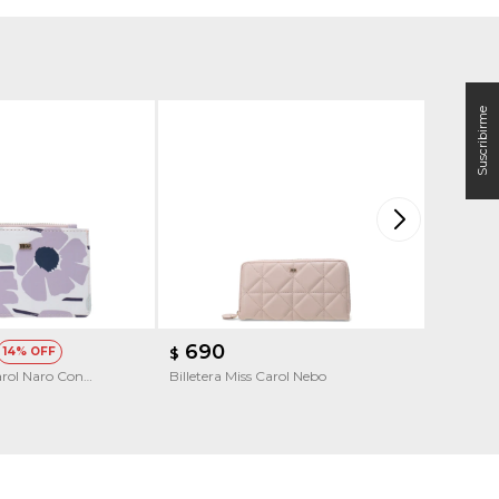
690
690
14
$
$
Carol Naro Con
Billetera Miss Carol Nebo
Monedero