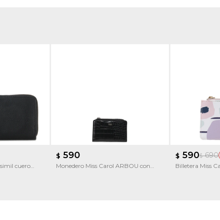
590
590
690
$
$
$
 simil cuero
Monedero Miss Carol ARBOU con
Billetera Miss 
textura
Estampado