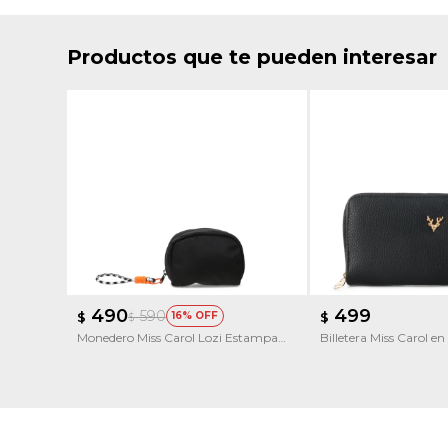
Productos que te pueden interesar
490
499
590
$
16
$
$
Monedero Miss Carol Lozi Estampa
Billetera Miss Carol en
Smile
CAROL