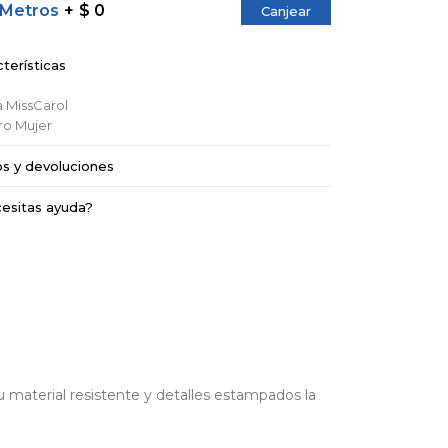
 Metros
$ 0
Canjear
terísticas
a
MissCarol
ro
Mujer
os y devoluciones
esitas ayuda?
material resistente y detalles estampados la