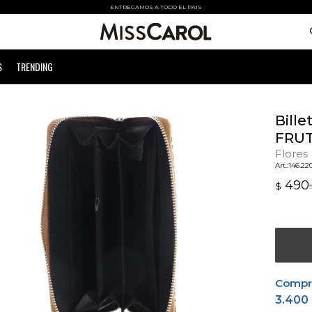
ENTREGAMOS A TODO EL PAIS
S
TRENDING
Bille
FRUT
Flores
146.22
490
$
Comprá
3.400