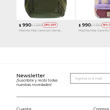
990
990
1.390
1.190
$
28
$
16
$
$
Mochila Miss Carol con cierres
Mochila Miss Carol E
metalicos AZURITA
Newsletter
¡Suscribite y recibí todas
nuestras novedades!
Cuenta
Compra