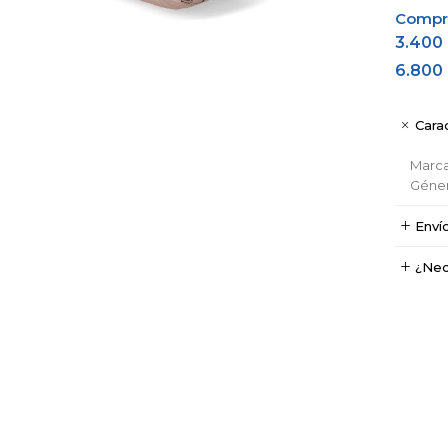
Comprá
3.400
6.800
Carac
Marc
Géne
Enví
¿Nec