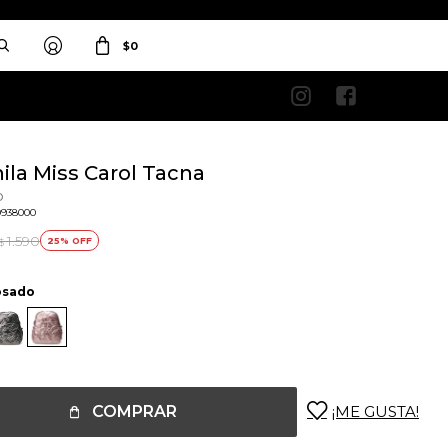
$
0


ila Miss Carol Tacna
o
0938000
1.590
25
$
osado
COMPRAR