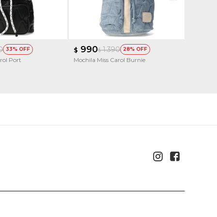
990
1.29
0
1.390
33
$
28
$
$
rol Port
Mochila Miss Carol Burnie
Mochila 
con arcoi

