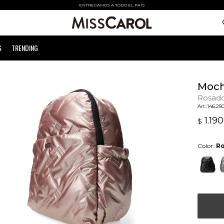
ENTREGAMOS A TODO EL PAIS
S
TRENDING
Moch
Rosad
146.25
1.190
$
Color:
R