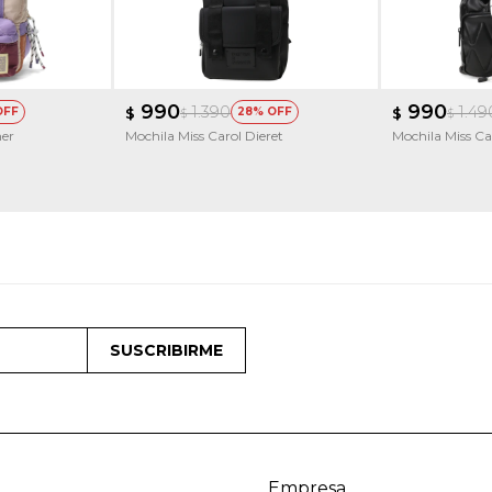
990
990
1.390
1.49
$
28
$
$
$
mer
Mochila Miss Carol Dieret
Mochila Miss Ca
SUSCRIBIRME
Empresa