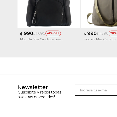
990
990
1.690
1.390
$
41
$
28
$
$
Mochila Miss Carol con tiras
Mochila Miss Carol con
estampadas CRISTAL
metalicos BERILO
Newsletter
¡Suscribite y recibí todas
nuestras novedades!