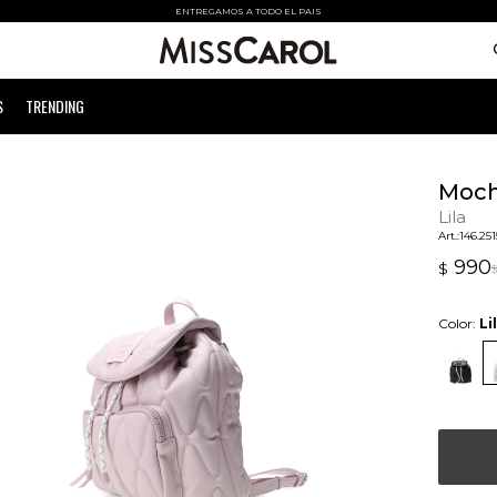
ENTREGAMOS A TODO EL PAIS
S
TRENDING
Mochi
Lila
146.25
990
$
$
Color:
Li