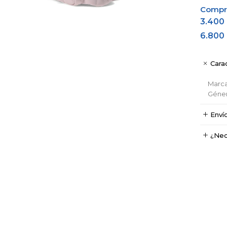
Comprá
3.400
6.800
Carac
Marc
Géne
Enví
¿Nec