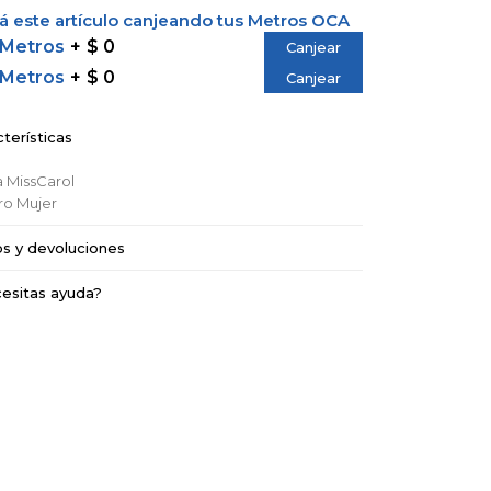
 este artículo canjeando tus Metros OCA
 Metros
$ 0
Canjear
 Metros
$ 0
Canjear
terísticas
a
MissCarol
ro
Mujer
os y devoluciones
esitas ayuda?