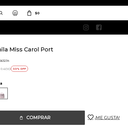
$
0


la Miss Carol Port
1563234
1.490
33
la
COMPRAR