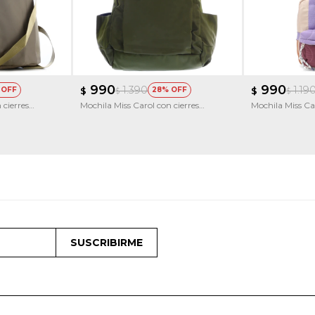
990
990
1.390
1.19
$
28
$
$
$
 cierres
Mochila Miss Carol con cierres
Mochila Miss C
metalicos AZURITA
SUSCRIBIRME