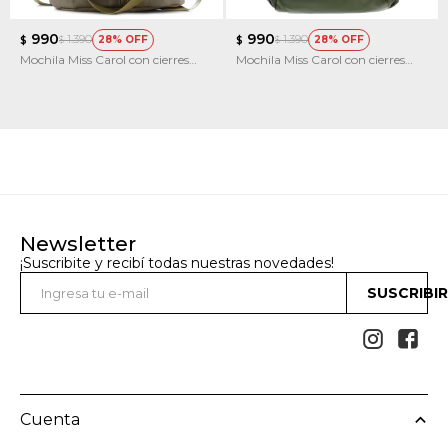
990
990
1.390
1.390
28
28
$
$
$
$
Mochila Miss Carol con cierres
Mochila Miss Carol con cierres
metalicos BERILO
metalicos AZURITA
Newsletter
¡Suscribite y recibí todas nuestras novedades!
SUSCRIBI


Cuenta