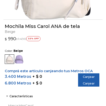
Mochila Miss Carol ANA de tela
Beige
990
1.490
$
33
$
Color:
Beige
Comprá este artículo canjeando tus Metros OCA
3.400 Metros
$ 0
Canjear
6.800 Metros
$ 0
Canjear
Características
Marca
MissCarol