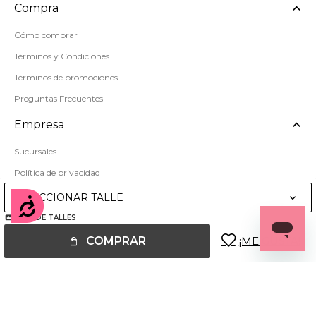
Compra
Cómo comprar
Términos y Condiciones
Términos de promociones
Preguntas Frecuentes
Empresa
Sucursales
Política de privacidad
Mapa del sitio
SELECCIONAR TALLE
Accesibilidad
GUÍA DE TALLES
COMPRAR