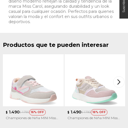
diseño moderno reflejan la calidad y tendencia de la
marca Miss Carol, asegurando durabilidad y un look
casual para cualquier ocasión. Perfectos para quienes
valoran la moda y el confort en sus outfits urbanos o
deportivos.
Productos que te pueden interesar
1.490
1.490
1.790
1.790
16
16
$
$
$
$
Championes de Niña MINI Miss
Championes de Niña MINI Miss
Carol CLOP con velcro
Carol KICKY multicolor