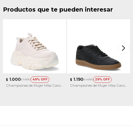
Productos que te pueden interesar
1.000
1.190
1.990
1.690
49
29
$
$
$
$
Championes de Mujer Miss Carol
Championes de Mujer Miss Carol
Lime
MALTESE