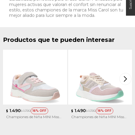
mujeres activas que valoran el confort sin renunciar al
estilo, estos championes de la marca Miss Carol son tu
mejor aliado para lucir siempre a la moda.
Productos que te pueden interesar
1.490
1.490
1.790
1.790
16
16
$
$
$
$
Championes de Niña MINI Miss
Championes de Niña MINI Miss
Carol CLOP con velcro
Carol KICKY multicolor