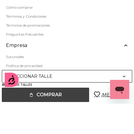
Cómo comprar
Términos y Condiciones
Términos de promociones
Preguntas Frecuentes
Empresa
Sucursales
Política de privacidad
Mapa del sitio
SELECCIONAR TALLE
Accesibilidad
GUÍA DE TALLES
COMPRAR