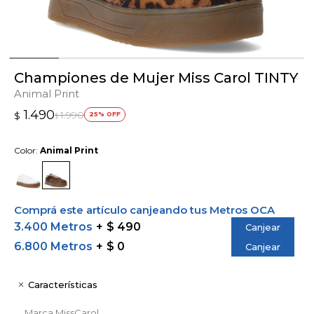
Championes de Mujer Miss Carol TINTY
Animal Print
1.490
1.990
$
25
$
Color:
Animal Print
Comprá este artículo canjeando tus Metros OCA
3.400 Metros
$ 490
Canjear
6.800 Metros
$ 0
Canjear
Características
Marca
MissCarol