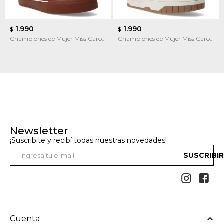
1.990
1.990
$
$
Championes de Mujer Miss Carol
Championes de Mujer Miss Carol
Liana
FORNI
Newsletter
¡Suscribite y recibí todas nuestras novedades!
SUSCRIBI


Cuenta