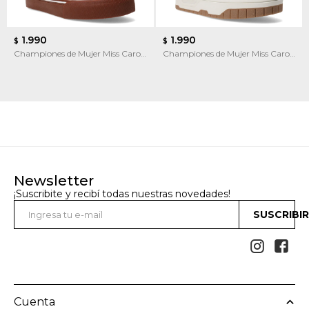
1.990
1.990
$
$
Championes de Mujer Miss Carol
Championes de Mujer Miss Carol
Liana
FORNI
Newsletter
¡Suscribite y recibí todas nuestras novedades!
SUSCRIBI


Cuenta