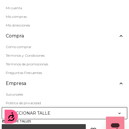
Mi cuenta
Mis compras
Mis direcciones
Compra
Cómo comprar
Términos y Condiciones
Términos de promociones
Preguntas Frecuentes
Empresa
Sucursales
Política de privacidad
Mapa del sitio
SELECCIONAR TALLE
Accesibilidad
GUÍA DE TALLES