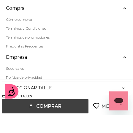
Compra
Cómo comprar
Términos y Condiciones
Términos de promociones
Preguntas Frecuentes
Empresa
Sucursales
Política de privacidad
Mapa del sitio
SELECCIONAR TALLE
Accesibilidad
GUÍA DE TALLES
COMPRAR