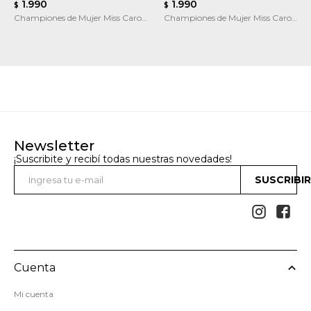
1.990
1.990
$
$
Championes de Mujer Miss Carol
Championes de Mujer Miss Carol
Liana
SIEGE
Newsletter
¡Suscribite y recibí todas nuestras novedades!
SUSCRIBI


Cuenta
Mi cuenta