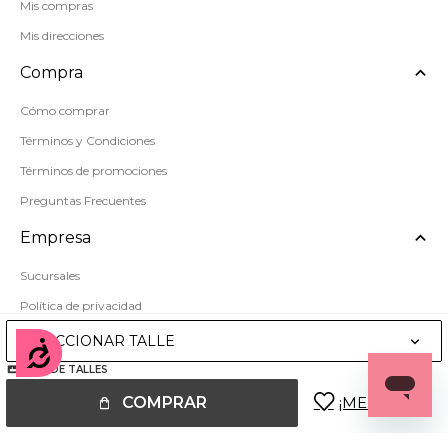
Mis compras
Mis direcciones
Compra
Cómo comprar
Términos y Condiciones
Términos de promociones
Preguntas Frecuentes
Empresa
Sucursales
Política de privacidad
Mapa del sitio
SELECCIONAR TALLE
Accesibilidad
GUÍA DE TALLES
COMPRAR