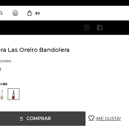
$
0


ra Las Oreiro Bandolera
02313000
0
ordó
COMPRAR