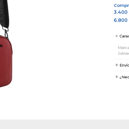
Comprá
3.400
6.800
Carac
Marc
Géne
Enví
¿Nec