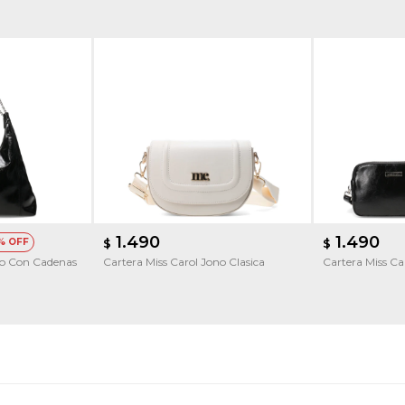
1.490
1.490
$
$
ko Con Cadenas
Cartera Miss Carol Jono Clasica
Cartera Miss C
de ojalillos