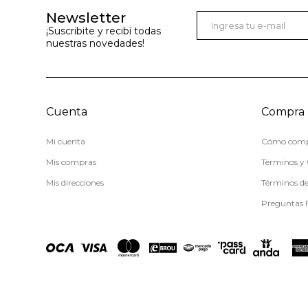
Newsletter
¡Suscribite y recibí todas
nuestras novedades!
Cuenta
Compra
Mi cuenta
Cómo comp
Mis compras
Términos y 
Mis direcciones
Términos d
Preguntas 
© Copyright 2026 / Miss Carol