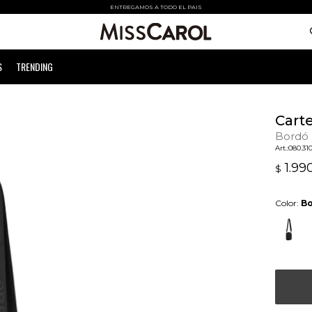
ENTREGAMOS A TODO EL PAIS
S
TRENDING
Carte
Bordó
080.31
1.99
$
Color:
B