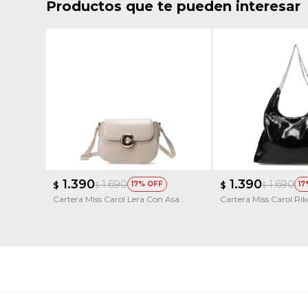
Productos que te pueden interesar
1.390
1.390
1.690
1.690
$
17
$
17
$
$
Cartera Miss Carol Lera Con Asa
Cartera Miss Carol Ri
Larga