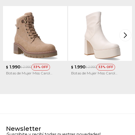
1.990
1.990
2.990
2.990
33
33
$
$
$
$
Botas de Mujer Miss Carol
Botas de Mujer Miss Carol
MOUNTY acordonada con Taco
PLACID con simil cuero
elastizado
Newsletter
¡Suscribite y recibí todas nuestras novedades!