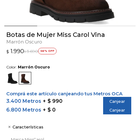
Botas de Mujer Miss Carol Vina
Marrón Oscuro
1.990
3.690
$
46
$
Color:
Marrón Oscuro
Comprá este artículo canjeando tus Metros OCA
3.400 Metros
$ 990
Canjear
6.800 Metros
$ 0
Canjear
Características
Marca
MissCarol