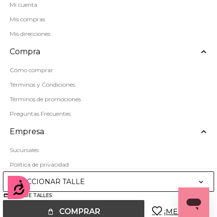
Mi cuenta
Mis compras
Mis direcciones
Compra
Cómo comprar
Términos y Condiciones
Términos de promociones
Preguntas Frecuentes
Empresa
Sucursales
Política de privacidad
Mapa del sitio
SELECCIONAR TALLE
Accesibilidad
GUÍA DE TALLES
COMPRAR