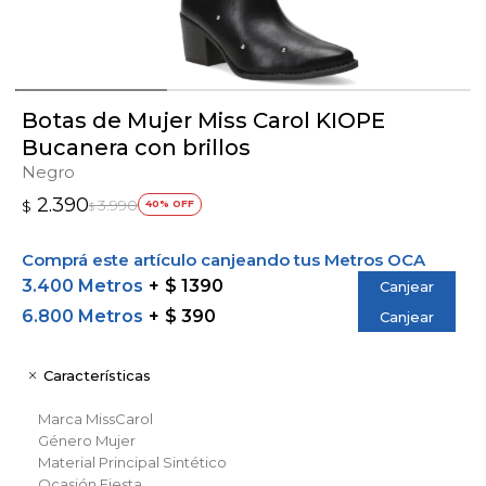
Botas de Mujer Miss Carol KIOPE
Bucanera con brillos
Negro
2.390
3.990
$
40
$
Comprá este artículo canjeando tus Metros OCA
3.400 Metros
$ 1390
Canjear
6.800 Metros
$ 390
Canjear
Características
Marca
MissCarol
Género
Mujer
Material Principal
Sintético
Ocasión
Fiesta