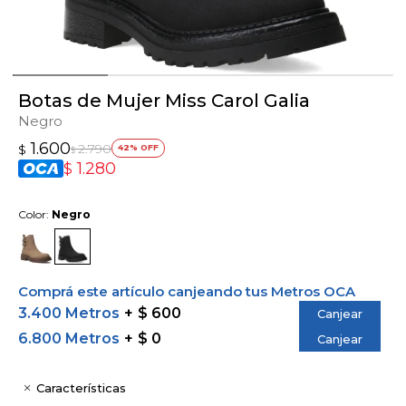
Botas de Mujer Miss Carol Galia
Negro
1.600
2.790
$
42
$
1.280
$
Color:
Negro
Comprá este artículo canjeando tus Metros OCA
3.400 Metros
$ 600
Canjear
6.800 Metros
$ 0
Canjear
Características