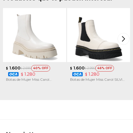
1.600
1.600
2.690
2.990
40
46
$
$
$
$
1.280
1.280
$
$
Botas de Mujer Miss Carol
Botas de Mujer Miss Carol SILVIR
MOUNT con elastico
chelsea