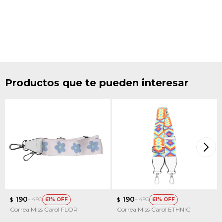
Productos que te pueden interesar
190
190
490
490
61
61
$
$
$
$
Correa Miss Carol FLOR
Correa Miss Carol ETHNIC