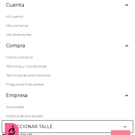
Cuenta
Mi cuenta
Mis compras
Mis direcciones
Compra
Cómo comprar
Términos y Condiciones
Términos de promociones
Preguntas Frecuentes
Empresa
Sucursales
Política de privacidad
Mapa del sitio
SELECCIONAR TALLE
Accesibilidad