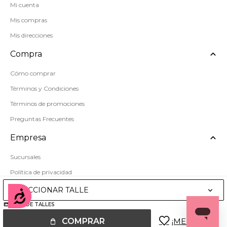
Mi cuenta
Mis compras
Mis direcciones
Compra
Cómo comprar
Términos y Condiciones
Términos de promociones
Preguntas Frecuentes
Empresa
Sucursales
Política de privacidad
Mapa del sitio
SELECCIONAR TALLE
Accesibilidad
GUÍA DE TALLES
COMPRAR