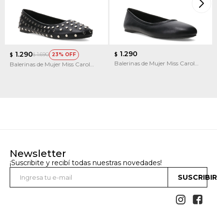
1.290
1.290
1.690
23
$
$
$
Balerinas de Mujer Miss Carol
Balerinas de Mujer Miss Carol
SYREK chata
SYREK
Newsletter
¡Suscribite y recibí todas nuestras novedades!
SUSCRIBI

