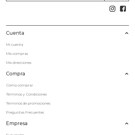


Cuenta
Mi cuenta
Mis compras
Mis direcciones
Compra
Cómo comprar
Términos y Condiciones
Términos de promociones
Preguntas Frecuentes
Empresa
Sucursales