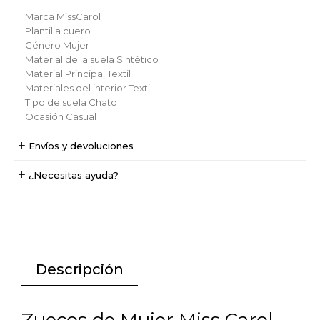
Marca
MissCarol
Plantilla
cuero
Género
Mujer
Material de la suela
Sintético
Material Principal
Textil
Materiales del interior
Textil
Tipo de suela
Chato
Ocasión
Casual
Envíos y devoluciones
¿Necesitas ayuda?
Descripción
Zuecos de Mujer Miss Carol