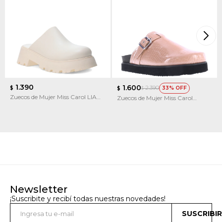
1.390
1.600
2.390
$
33
$
$
Zuecos de Mujer Miss Carol LIA
Zuecos de Mujer Miss Carol
con plataforma de goma
MAGEE estilo zueco
Newsletter
¡Suscribite y recibí todas nuestras novedades!
SUSCRIBI