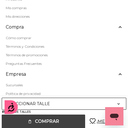
Mis compras
Mis direcciones
Compra
Cómo comprar
Términos y Condiciones
Términos de promociones
Preguntas Frecuentes
Empresa
Sucursales
Política de privacidad
Mapa del sitio
SELECCIONAR TALLE
Accesibilidad
GUÍA DE TALLES
COMPRAR