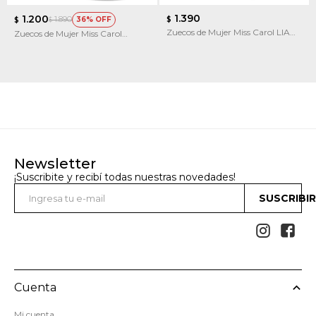
1.390
1.200
1.890
36
$
$
$
Zuecos de Mujer Miss Carol LIA
Zuecos de Mujer Miss Carol
con plataforma de goma
Lucero Con Interior Peludo
Newsletter
¡Suscribite y recibí todas nuestras novedades!
SUSCRIBI


Cuenta
Mi cuenta