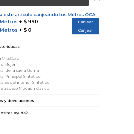
 este artículo canjeando tus Metros OCA
 Metros
$ 990
Canjear
 Metros
$ 0
Canjear
terísticas
a
MissCarol
ro
Mujer
al de la suela
Goma
al Principal
Sintético
ales del interior
Sintético
de zapato
Mocasín clásico
os y devoluciones
esitas ayuda?