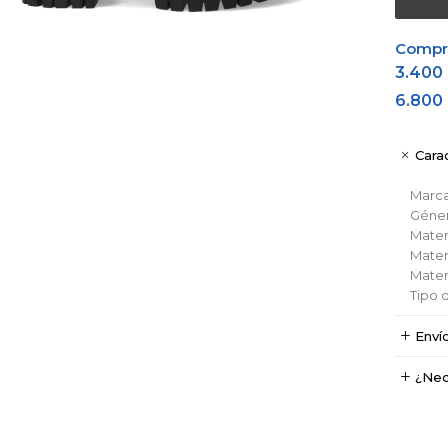
Comprá
3.400
6.800
Carac
Marc
Géne
Materi
Materi
Materi
Tipo 
Enví
¿Nec