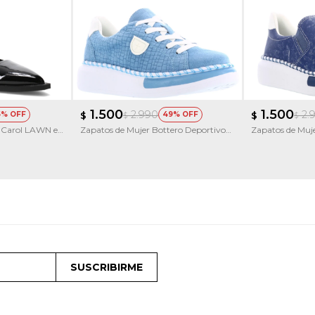
1.500
1.500
2.990
2.
5
$
49
$
$
$
s Carol LAWN en
Zapatos de Mujer Bottero Deportivo
Zapatos de Muje
acordonado
SUSCRIBIRME