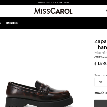
ENTREGAMOS A TODO EL PAIS
S
TRENDING
Zapa
Than
Marró
146.25
1.99
$
Seleccion
37
GUÍA D