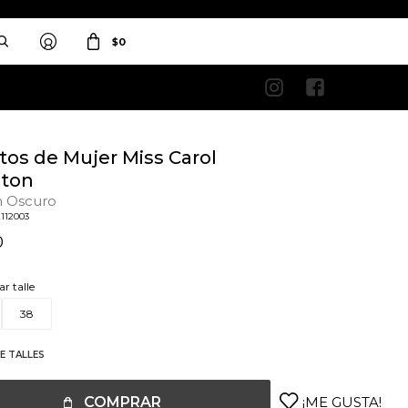
$
0


tos de Mujer Miss Carol
ton
n Oscuro
2112003
0
ar talle
38
E TALLES
COMPRAR