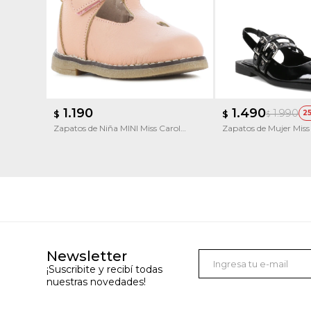
1.190
1.490
1.990
$
$
2
$
Zapatos de Niña MINI Miss Carol
Zapatos de Mujer Mis
CERSEI con velcro y calado
punta
Newsletter
¡Suscribite y recibí todas
nuestras novedades!