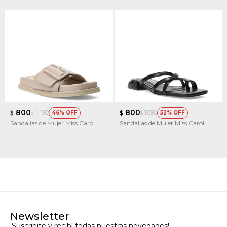
800
800
1.490
1.690
46
52
$
$
$
$
Sandalias de Mujer Miss Carol
Sandalias de Mujer Miss Carol
SWEEG
VETRA
Newsletter
¡Suscribite y recibí todas nuestras novedades!