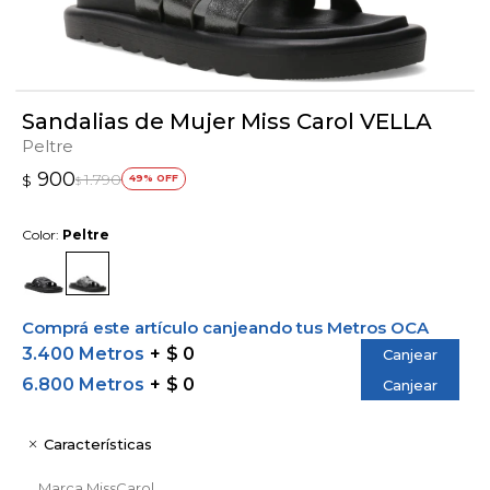
Sandalias de Mujer Miss Carol VELLA
Peltre
900
1.790
$
49
$
Color:
Peltre
Comprá este artículo canjeando tus Metros OCA
3.400 Metros
$ 0
Canjear
6.800 Metros
$ 0
Canjear
Características
Marca
MissCarol