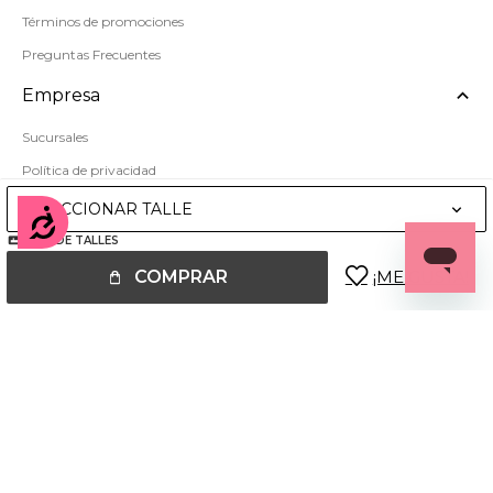
Términos de promociones
Preguntas Frecuentes
Empresa
Sucursales
Política de privacidad
Mapa del sitio
SELECCIONAR TALLE
Accesibilidad
GUÍA DE TALLES
COMPRAR
© Copyright 2026 / Miss Carol