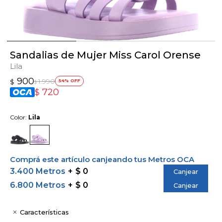
Sandalias de Mujer Miss Carol Orense
Lila
900
1.990
$
54
$
720
$
Color:
Lila
Comprá este artículo canjeando tus Metros OCA
3.400 Metros
$ 0
Canjear
6.800 Metros
$ 0
Canjear
Características