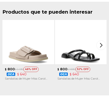
Productos que te pueden interesar
800
800
1.490
1.690
46
52
$
$
$
$
640
640
$
$
Sandalias de Mujer Miss Carol
Sandalias de Mujer Miss Carol
SWEEG
VETRA