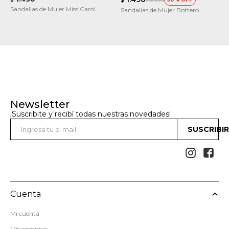
$
Sandalias de Mujer Miss Carol
Sandalias de Mujer Bottero
MANTUA
365524
Newsletter
¡Suscribite y recibí todas nuestras novedades!
SUSCRIBI


Cuenta
Mi cuenta
Mis compras