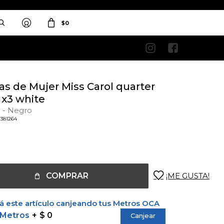
$
0


as de Mujer Miss Carol quarter
 x3 white
 - Negro
2381264
COMPRAR
 este artículo canjeando tus Metros OCA
 Metros
$ 0
Canjear