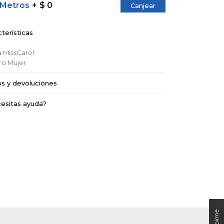
 Metros
$ 0
Canjear
terísticas
a
MissCarol
ro
Mujer
os y devoluciones
esitas ayuda?