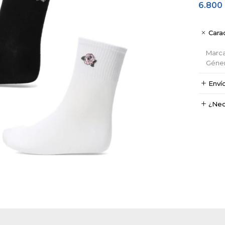
6.800
Carac
Marc
Géne
Enví
¿Nec