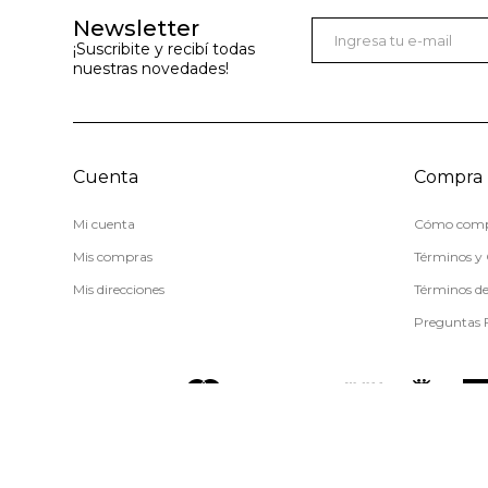
Newsletter
¡Suscribite y recibí todas
nuestras novedades!
Cuenta
Compra
Mi cuenta
Cómo comp
Mis compras
Términos y 
Mis direcciones
Términos d
Preguntas 
© Copyright 2026 / Miss Carol