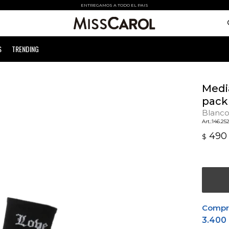
ENTREGAMOS A TODO EL PAIS
S
TRENDING
Medi
pack
Blanco
146.25
490
$
Comprá
3.400