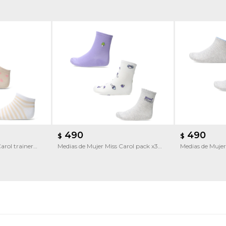
490
490
$
$
arol trainer
Medias de Mujer Miss Carol pack x3
Medias de Mujer
white
white