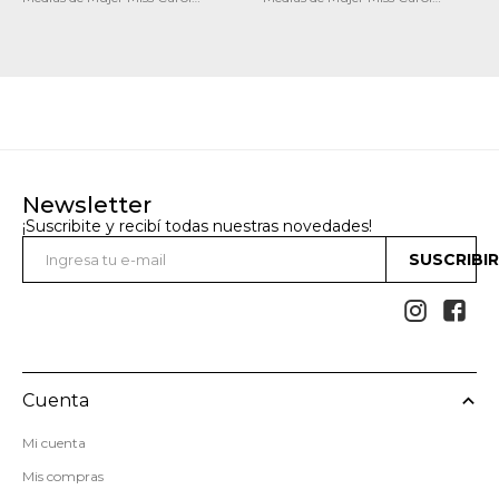
trainer colores
trainer pack x3 white
Newsletter
¡Suscribite y recibí todas nuestras novedades!
SUSCRIBI


Cuenta
Mi cuenta
Mis compras