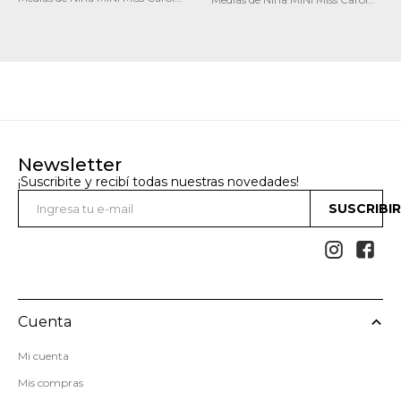
Media bebe pack X3 12
MEDIA LEOPARD PACK X3
Newsletter
¡Suscribite y recibí todas nuestras novedades!
SUSCRIBI


Cuenta
Mi cuenta
Mis compras