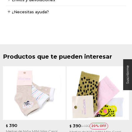
¿Necesitas ayuda?
Productos que te pueden interesar
390
390
490
$
20
$
$
Medias de Niña MINI Miss Carol
Medias de Niña MINI Miss Carol