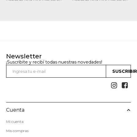
Media Solid/Stripes pack X2
Media bebe pack X3 12
Newsletter
¡Suscribite y recibí todas nuestras novedades!
SUSCRIBI


Cuenta
Mi cuenta
Mis compras