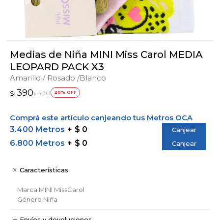
Medias de Niña MINI Miss Carol MEDIA
LEOPARD PACK X3
Amarillo / Rosado /Blanco
390
490
$
20
$
Comprá este artículo canjeando tus Metros OCA
3.400 Metros
$ 0
Canjear
6.800 Metros
$ 0
Canjear
Características
Marca
MINI MissCarol
Género
Niña
Envíos y devoluciones