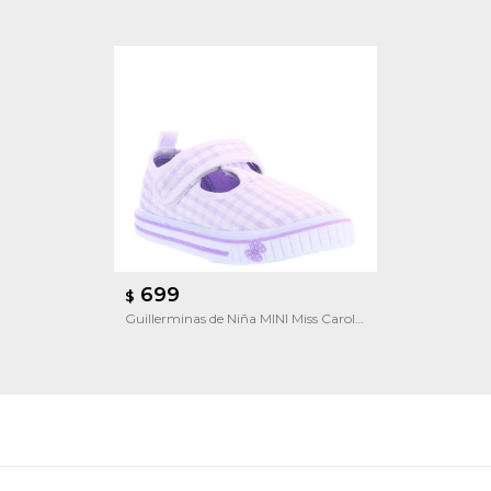
699
$
Guillerminas de Niña MINI Miss Carol
MUM con tela a cuadros