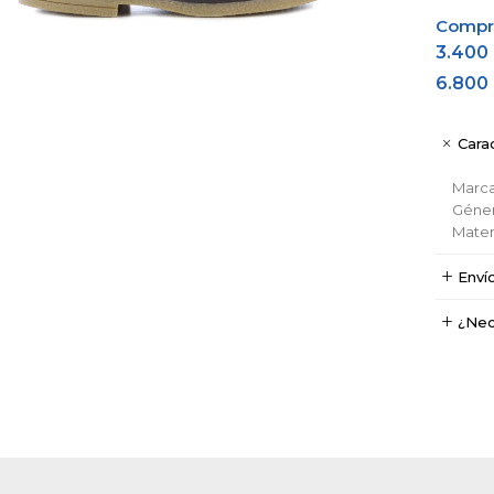
Comprá
3.400
6.800
Carac
Marc
Géne
Materi
Enví
¿Nec