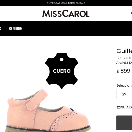
ENTREGAMOS A TODO EL PAIS
S
TRENDING
Guill
Rosad
145.M0
899
$
Seleccion
27
GUÍA D