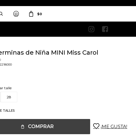
$
0


erminas de Niña MINI Miss Carol
o
2218000
ar talle
28
E TALLES
COMPRAR