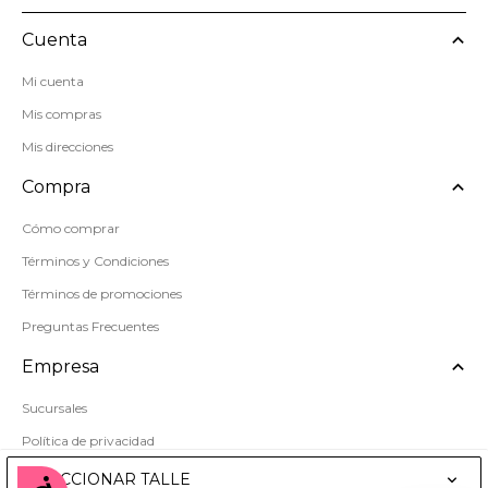
Cuenta
Mi cuenta
Mis compras
Mis direcciones
Compra
Cómo comprar
Términos y Condiciones
Términos de promociones
Preguntas Frecuentes
Empresa
Sucursales
Política de privacidad
Mapa del sitio
SELECCIONAR TALLE
Accesibilidad