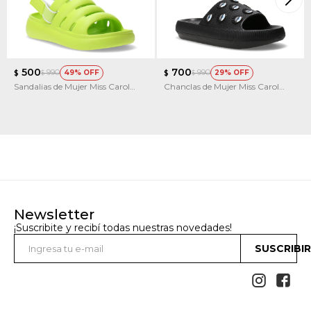
500
700
990
990
49
29
$
$
$
$
Sandalias de Mujer Miss Carol
Chanclas de Mujer Miss Carol
EILAT de goma con elastico
RODAS estilo playeras
Newsletter
¡Suscribite y recibí todas nuestras novedades!
SUSCRIBI

